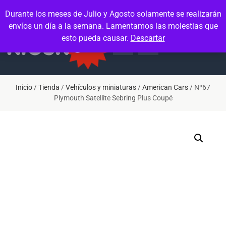
Contacto
Mi cuenta
Durante los meses de Julio y Agosto solamente se realizarán
envíos un día a la semana. Lamentamos las molestias que
esto pueda causar.
Descartar
Inicio
/
Tienda
/
Vehículos y miniaturas
/
American Cars
/ Nº67
Plymouth Satellite Sebring Plus Coupé