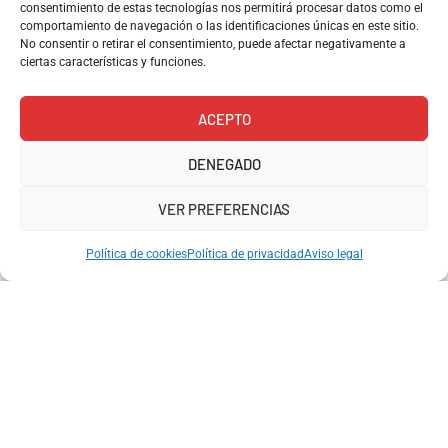
consentimiento de estas tecnologías nos permitirá procesar datos como el
comportamiento de navegación o las identificaciones únicas en este sitio.
No consentir o retirar el consentimiento, puede afectar negativamente a
ciertas características y funciones.
ACEPTO
Entrega 48h
Pago
Soporte
Garantía de
DENEGADO
seguro
compra
Pedidos realizados
Contacta por
1
VER PREFERENCIAS
VISA y
Devoluciones
antes de las 13:00
Whatsapp
¿Podemos ayudarte?
PAYPAL
Política de cookies
Política de privacidad
Aviso legal
Aviso legal
Carrer de Ramón y
Cajal, 158, 08024
Política de privacidad
Barcelona
657101408
Política de envíos y
info@kioskoh.com
devoluciones
Abiertos: 6:00 -
14:30