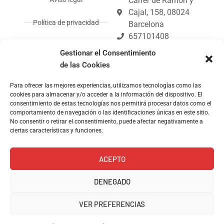
Carrer de Ramón y
Cajal, 158, 08024
Política de privacidad
Barcelona
657101408
Política de envíos y
info@kioskoh.com
Gestionar el Consentimiento
devoluciones
Abiertos: 6:00 -
de las Cookies
14:30
Política de cookies (UE)
Coleccionismo en
Para ofrecer las mejores experiencias, utilizamos tecnologías como las
cookies para almacenar y/o acceder a la información del dispositivo. El
Barcelona: tus
consentimiento de estas tecnologías nos permitirá procesar datos como el
coleccionables de
comportamiento de navegación o las identificaciones únicas en este sitio.
Kiosko.
No consentir o retirar el consentimiento, puede afectar negativamente a
ciertas características y funciones.
Kiosko de revistas y
prensa.
ACEPTO
DENEGADO
VER PREFERENCIAS
© Copyright 2024, Kioskoh!