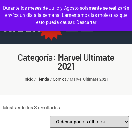
Contacto
Mi cuenta
Durante los meses de Julio y Agosto solamente se realizarán
envíos un día a la semana. Lamentamos las molestias que
esto pueda causar.
Descartar
Categoría: Marvel Ultimate
2021
Inicio
/
Tienda
/
Comics
/ Marvel Ultimate 2021
Mostrando los 3 resultados