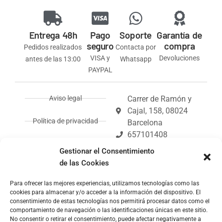
Entrega 48h
Pago
Soporte
Garantía de
seguro
compra
Pedidos realizados
Contacta por
VISA y
Devoluciones
antes de las 13:00
Whatsapp
PAYPAL
Aviso legal
Carrer de Ramón y
Cajal, 158, 08024
Política de privacidad
Barcelona
657101408
Política de envíos y
info@kioskoh.com
Gestionar el Consentimiento
devoluciones
Abiertos: 6:00 -
de las Cookies
14:30
Política de cookies (UE)
Coleccionismo en
Para ofrecer las mejores experiencias, utilizamos tecnologías como las
cookies para almacenar y/o acceder a la información del dispositivo. El
Barcelona: tus
consentimiento de estas tecnologías nos permitirá procesar datos como el
coleccionables de
comportamiento de navegación o las identificaciones únicas en este sitio.
Kiosko.
No consentir o retirar el consentimiento, puede afectar negativamente a