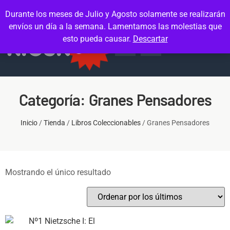
Contacto
Mi cuenta
Durante los meses de Julio y Agosto solamente se realizarán
envíos un día a la semana. Lamentamos las molestias que
esto pueda causar.
Descartar
Categoría: Granes Pensadores
Inicio
/
Tienda
/
Libros Coleccionables
/ Granes Pensadores
Mostrando el único resultado