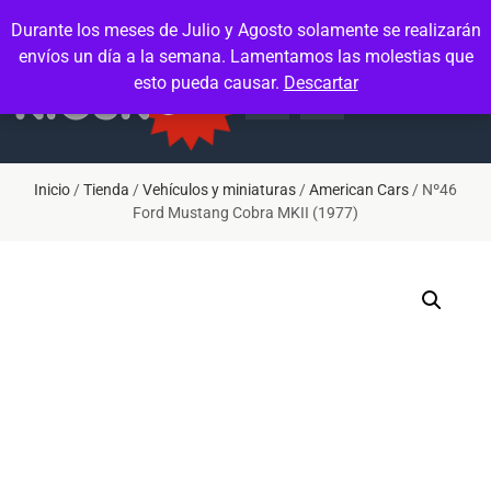
Contacto
Mi cuenta
Durante los meses de Julio y Agosto solamente se realizarán
envíos un día a la semana. Lamentamos las molestias que
esto pueda causar.
Descartar
Inicio
/
Tienda
/
Vehículos y miniaturas
/
American Cars
/ Nº46
Ford Mustang Cobra MKII (1977)