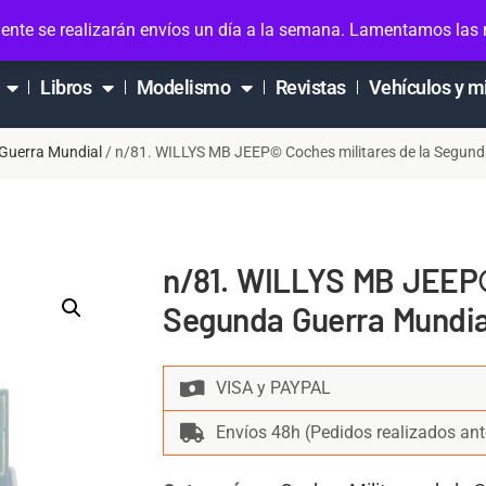
ta
ente se realizarán envíos un día a la semana. Lamentamos las
Libros
Modelismo
Revistas
Vehículos y m
 Guerra Mundial
/ n/81. WILLYS MB JEEP© Coches militares de la Segund
n/81. WILLYS MB JEEP©
Segunda Guerra Mundia
VISA y PAYPAL
Envíos 48h (Pedidos realizados ant