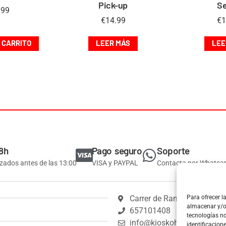
Pick-up
S
.99
€
14.99
€
1
 CARRITO
LEER MÁS
LEE
8h
Pago seguro
Soporte
izados antes de las 13:00
VISA y PAYPAL
Contacta por Whatsa
Carrer de Ramón y Cajal, 1
Para ofrecer l
almacenar y/o 
657101408
tecnologías n
info@kioskoh.com
identificacion