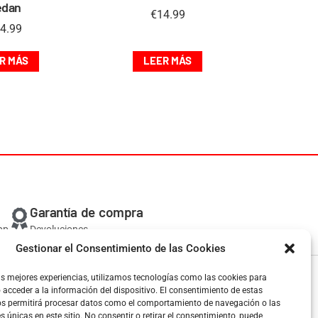
edan
€
14.99
4.99
R MÁS
LEER MÁS
Garantía de compra
pp
Devoluciones
Gestionar el Consentimiento de las Cookies
58, 08024 Barcelona
as mejores experiencias, utilizamos tecnologías como las cookies para
acceder a la información del dispositivo. El consentimiento de estas
os permitirá procesar datos como el comportamiento de navegación o las
es únicas en este sitio. No consentir o retirar el consentimiento, puede