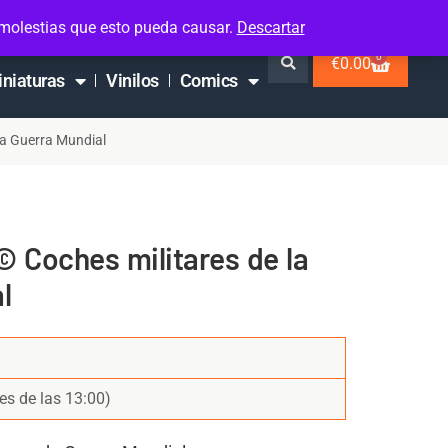
 molestias que esto pueda causar.
Descartar
0
€
0.00
iniaturas
Vinilos
Comics
a Guerra Mundial
 Coches militares de la
l
es de las 13:00)