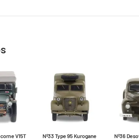
os
Licorne V15T
Nº33 Type 95 Kurogane
Nº36 Deso