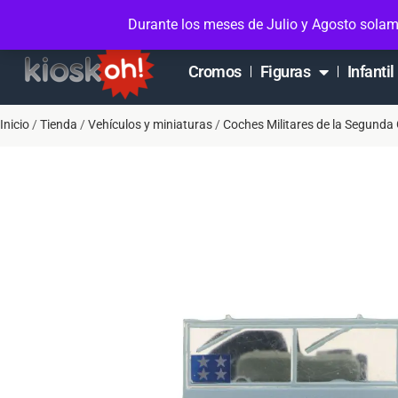
Soporte en Whatsapp
Contacto
Mi cuen
Durante los meses de Julio y Agosto solam
Cromos
Figuras
Infantil
Inicio
/
Tienda
/
Vehículos y miniaturas
/
Coches Militares de la Segunda