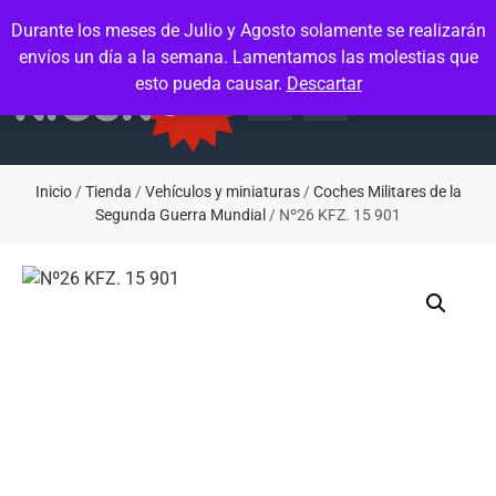
Contacto
Mi cuenta
Durante los meses de Julio y Agosto solamente se realizarán
envíos un día a la semana. Lamentamos las molestias que
esto pueda causar.
Descartar
Inicio
/
Tienda
/
Vehículos y miniaturas
/
Coches Militares de la
Segunda Guerra Mundial
/ Nº26 KFZ. 15 901