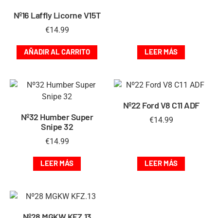
Nº16 Laffly Licorne V15T
€
14.99
AÑADIR AL CARRITO
LEER MÁS
Nº22 Ford V8 C11 ADF
Nº32 Humber Super
€
14.99
Snipe 32
€
14.99
LEER MÁS
LEER MÁS
Nº28 MGKW KFZ.13