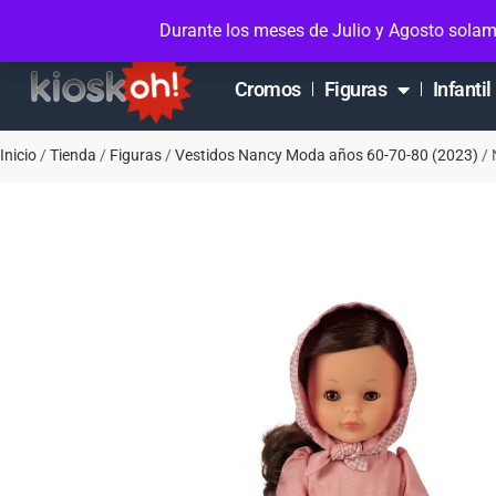
Soporte en Whatsapp
Contacto
Mi cuen
Durante los meses de Julio y Agosto solam
Cromos
Figuras
Infantil
Inicio
/
Tienda
/
Figuras
/
Vestidos Nancy Moda años 60-70-80 (2023)
/ 