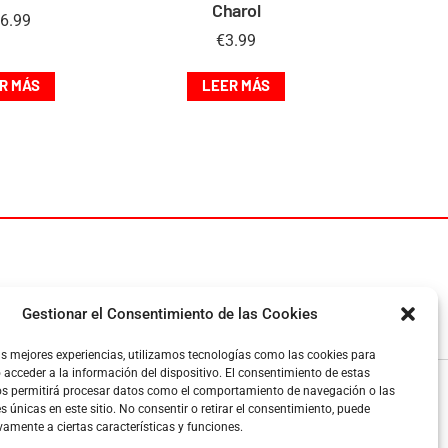
Charol
6.99
€
3.99
R MÁS
LEER MÁS
Garantía de compra
Gestionar el Consentimiento de las Cookies
pp
Devoluciones
as mejores experiencias, utilizamos tecnologías como las cookies para
acceder a la información del dispositivo. El consentimiento de estas
58, 08024 Barcelona
os permitirá procesar datos como el comportamiento de navegación o las
es únicas en este sitio. No consentir o retirar el consentimiento, puede
vamente a ciertas características y funciones.