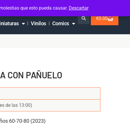
 molestias que esto pueda causar.
Descartar
0
€
0.00
iniaturas
Vinilos
Comics
SA CON PAÑUELO
es de las 13:00)
ños 60-70-80 (2023)