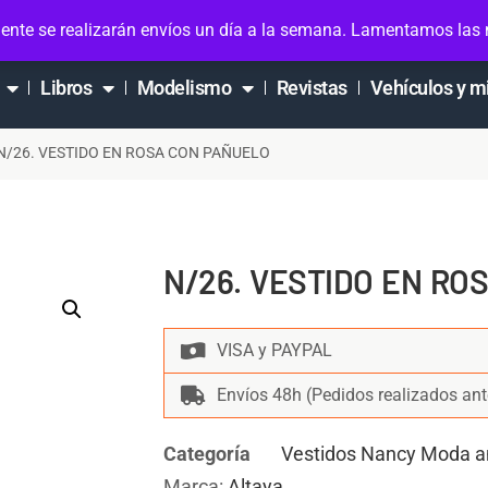
ta
ente se realizarán envíos un día a la semana. Lamentamos las
Libros
Modelismo
Revistas
Vehículos y m
N/26. VESTIDO EN ROSA CON PAÑUELO
N/26. VESTIDO EN RO
VISA y PAYPAL
Envíos 48h (Pedidos realizados ant
Categoría
Vestidos Nancy Moda a
Marca:
Altaya