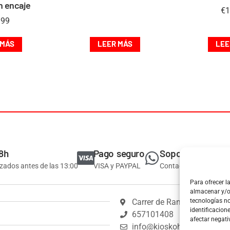
n encaje
€
1
.99
 MÁS
LEER MÁS
LEE
8h
Pago seguro
Soporte
izados antes de las 13:00
VISA y PAYPAL
Contacta por Whatsa
Para ofrecer l
almacenar y/o 
Carrer de Ramón y Cajal, 1
tecnologías n
identificacion
657101408
afectar negati
info@kioskoh.com