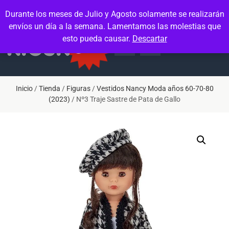
Contacto
Mi cuenta
Durante los meses de Julio y Agosto solamente se realizarán
envíos un día a la semana. Lamentamos las molestias que
esto pueda causar.
Descartar
Inicio
/
Tienda
/
Figuras
/
Vestidos Nancy Moda años 60-70-80
(2023)
/ Nº3 Traje Sastre de Pata de Gallo