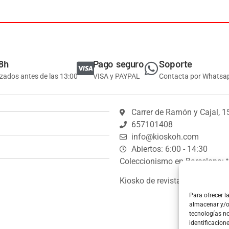
8h
Pago seguro
Soporte
izados antes de las 13:00
VISA y PAYPAL
Contacta por Whatsa
Carrer de Ramón y Cajal, 1
657101408
info@kioskoh.com
Abiertos: 6:00 - 14:30
Coleccionismo en Barcelona: t
Kiosko de revistas y prensa.
Para ofrecer l
almacenar y/o 
tecnologías n
identificacion