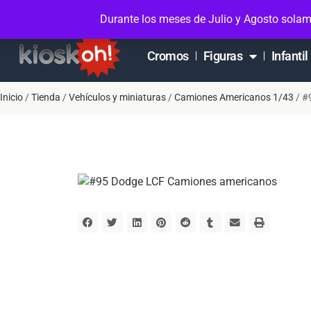
Soporte en Whatsapp
Contacto
Mi cuen
Durante los meses de Julio y Agosto solam
Cromos
Figuras
Infantil
Inicio
/
Tienda
/
Vehículos y miniaturas
/
Camiones Americanos 1/43
/ #