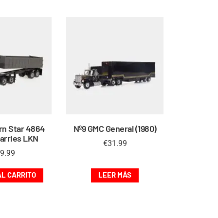
rn Star 4864
Nº9 GMC General (1980)
uarries LKN
€
31.99
9.99
AL CARRITO
LEER MÁS