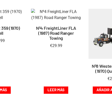
t 359 (1970)
Nº4 FreightLiner FLA
ll
(1987) Road Ranger
Towing
.99
€
29.99
Nº8 Weste
(1970) Q
€
2
 MÁS
LEER MÁS
AÑADIR 