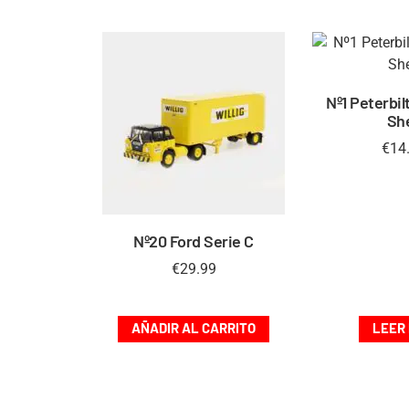
Nº1 Peterbil
She
€
14
Nº20 Ford Serie C
€
29.99
AÑADIR AL CARRITO
LEER