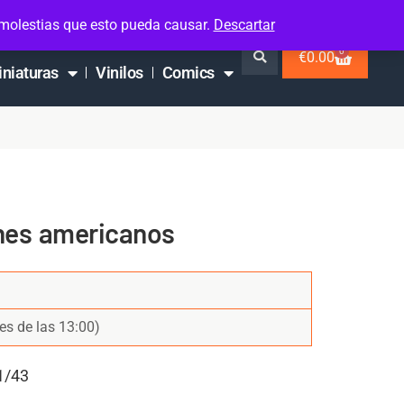
 molestias que esto pueda causar.
Descartar
0
€
0.00
iniaturas
Vinilos
Comics
es americanos
es de las 13:00)
1/43