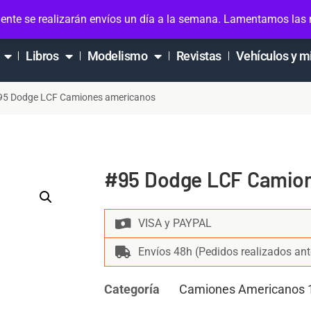
ta
ente se realizarán envíos un día a la semana. Lamentamos las
Libros
Modelismo
Revistas
Vehículos y m
95 Dodge LCF Camiones americanos
#95 Dodge LCF Camion
VISA y PAYPAL
Envíos 48h (Pedidos realizados ant
Categoría
Camiones Americanos 