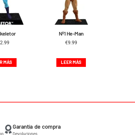
keletor
Nº1 He-Man
2.99
€
9.99
R MÁS
LEER MÁS
Garantía de compra
pp
Devoluciones