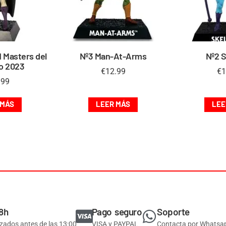
 Masters del
Nº3 Man-At-Arms
Nº2 S
o 2023
€
12.99
€
1
.99
 MÁS
LEER MÁS
LEE
8h
Pago seguro
Soporte
izados antes de las 13:00
VISA y PAYPAL
Contacta por Whatsa