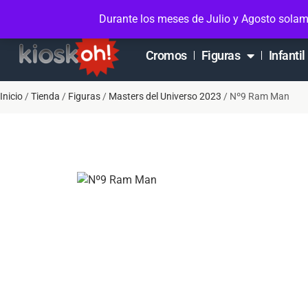
Soporte en Whatsapp
Contacto
Mi cuen
Durante los meses de Julio y Agosto solam
Cromos
Figuras
Infantil
Inicio
/
Tienda
/
Figuras
/
Masters del Universo 2023
/ Nº9 Ram Man