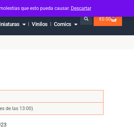
 molestias que esto pueda causar.
Descartar
0
€
0.00
iniaturas
Vinilos
Comics
es de las 13:00)
023