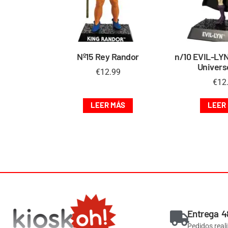
Nº15 Rey Randor
n/10 EVIL-LYN
Univers
€
12.99
€
12
LEER MÁS
LEER
Entrega 4
Pedidos real