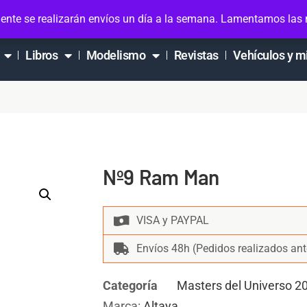
ta
ente se realizarán envíos un día a la semana. Lamentamos las
Libros
Modelismo
Revistas
Vehículos y m
Nº9 Ram Man
VISA y PAYPAL
Envíos 48h (Pedidos realizados ant
Categoría
Masters del Universo 2
Marca:
Altaya