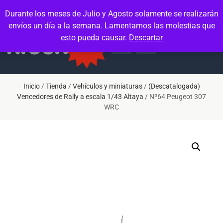
Contacto
Mi cuenta
Durante los meses de Julio y Agosto solamente se realizarán
envíos un día a la semana. Lamentamos las molestias que
esto pueda causar.
Descartar
Inicio
/
Tienda
/
Vehículos y miniaturas
/
(Descatalogada)
Vencedores de Rally a escala 1/43 Altaya
/ Nº64 Peugeot 307
WRC