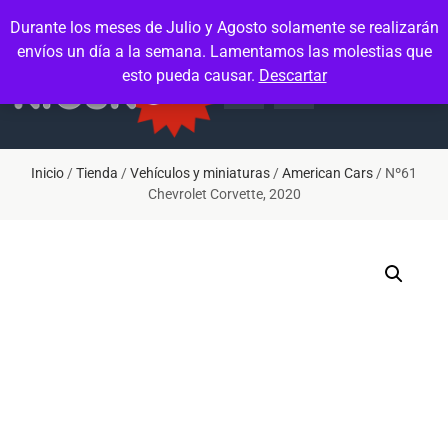
Contacto
Mi cuenta
Durante los meses de Julio y Agosto solamente se realizarán
envíos un día a la semana. Lamentamos las molestias que
esto pueda causar.
Descartar
Inicio
/
Tienda
/
Vehículos y miniaturas
/
American Cars
/ Nº61
Chevrolet Corvette, 2020