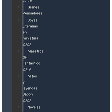
Lorca
Granes
Pensadores
Joyas
Literarias
en
miniatura
2023
Maestros
del
Fantastico
2019
Mitos
y
leyendas
Japón
2023
Novelas