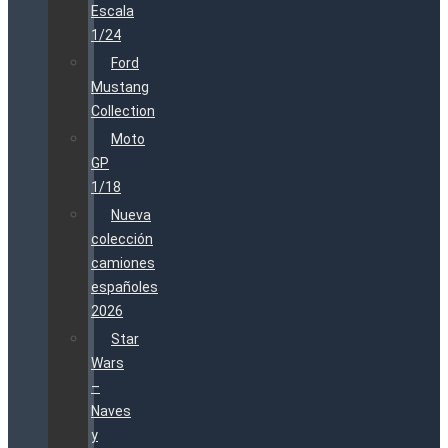
Escala
1/24
Ford
Mustang
Collection
Moto
GP
1/18
Nueva
colección
camiones
españoles
2026
Star
Wars
–
Naves
y