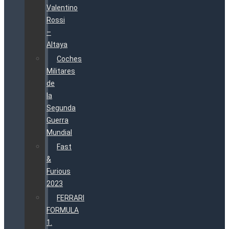
Valentino
Rossi
–
Altaya
Coches
Militares
de
la
Segunda
Guerra
Mundial
Fast
&
Furious
2023
FERRARI
FORMULA
1.