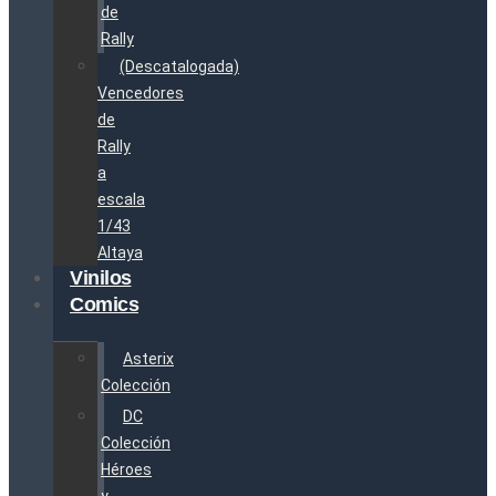
de
Rally
(Descatalogada)
Vencedores
de
Rally
a
escala
1/43
Altaya
Vinilos
Comics
Asterix
Colección
DC
Colección
Héroes