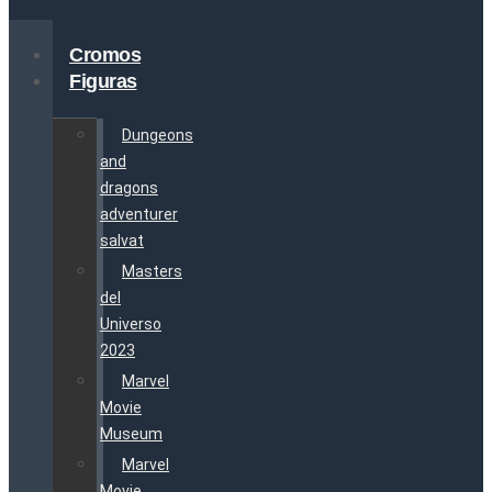
Cromos
Figuras
Dungeons
and
dragons
adventurer
salvat
Masters
del
Universo
2023
Marvel
Movie
Museum
Marvel
Movie