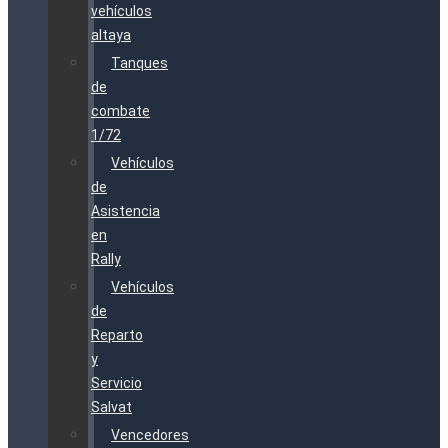
vehículos
altaya
Tanques
de
combate
1/72
Vehículos
de
Asistencia
en
Rally
Vehículos
de
Reparto
y
Servicio
Salvat
Vencedores