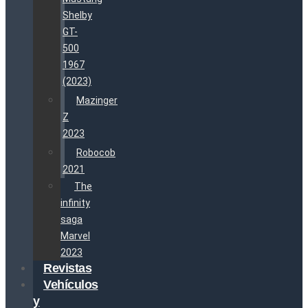
Shelby
GT-
500
1967
(2023)
Mazinger
Z
2023
Robocob
2021
The
infinity
saga
Marvel
2023
Revistas
Vehículos
y