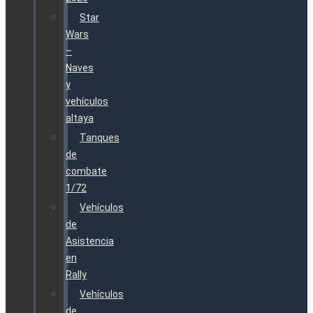
Star
Wars
–
Naves
y
vehículos
altaya
Tanques
de
combate
1/72
Vehículos
de
Asistencia
en
Rally
Vehículos
de