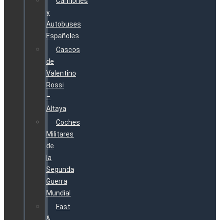
Camiones
y
Autobuses
Españoles
Cascos
de
Valentino
Rossi
–
Altaya
Coches
Militares
de
la
Segunda
Guerra
Mundial
Fast
&