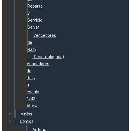
Reparto
y
Servicio
Salvat
Vencedores
de
Rally
(Descatalogada)
Vencedores
de
Rally
a
escala
1/43
Altaya
Vinilos
Comics
Asterix