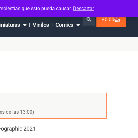
 molestias que esto pueda causar.
Descartar
0
€
0.00
iniaturas
Vinilos
Comics
es de las 13:00)
eographic 2021