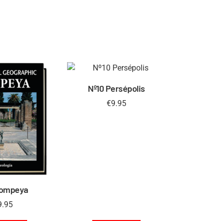
Nº10 Persépolis
€
9.95
Pompeya
9.95