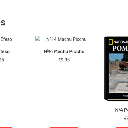
os
Éfeso
Nº14 Machu Picchu
95
€
9.95
Nº4 
€