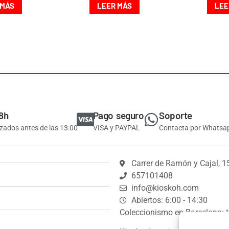
 MÁS
LEER MÁS
LEE
8h
Pago seguro
Soporte
izados antes de las 13:00
VISA y PAYPAL
Contacta por Whatsa
Carrer de Ramón y Cajal, 1
657101408
info@kioskoh.com
Abiertos: 6:00 - 14:30
Coleccionismo en Barcelona: t