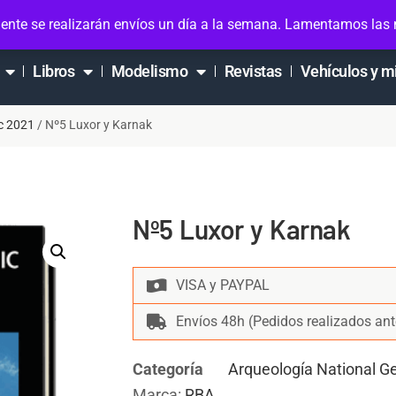
ta
ente se realizarán envíos un día a la semana. Lamentamos las
Libros
Modelismo
Revistas
Vehículos y m
c 2021
/ Nº5 Luxor y Karnak
Nº5 Luxor y Karnak
VISA y PAYPAL
Envíos 48h (Pedidos realizados ant
Categoría
Arqueología National G
Marca:
RBA