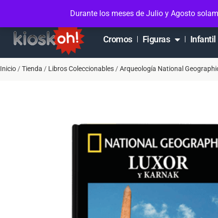
Soporte en Whatsapp
Contacto
Mi cuen
Durante los meses de Julio y Agosto solam
Cromos
Figuras
Infantil
Inicio
/
Tienda
/
Libros Coleccionables
/
Arqueología National Geographi