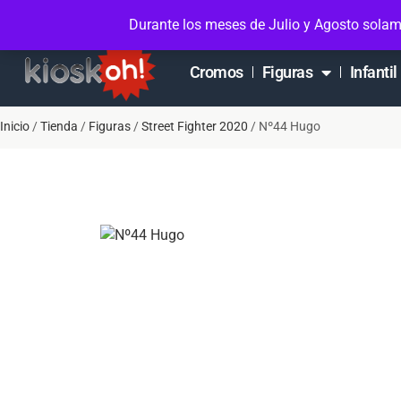
Soporte en Whatsapp
Contacto
Mi cuen
Durante los meses de Julio y Agosto solam
Cromos
Figuras
Infantil
Inicio
/
Tienda
/
Figuras
/
Street Fighter 2020
/ Nº44 Hugo