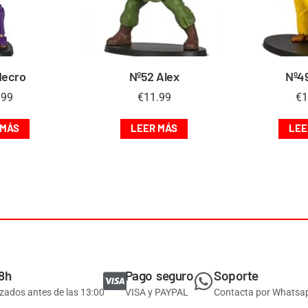
Necro
Nº52 Alex
Nº4
.99
€
11.99
€
1
 MÁS
LEER MÁS
LEE
8h
Pago seguro
Soporte
izados antes de las 13:00
VISA y PAYPAL
Contacta por Whatsa