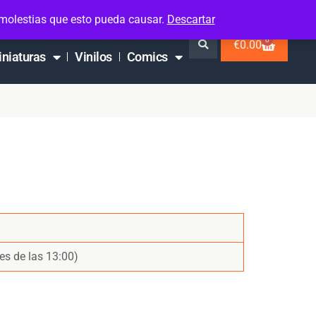
 molestias que esto pueda causar.
Descartar
0
€
0.00
iniaturas
Vinilos
Comics
es de las 13:00)