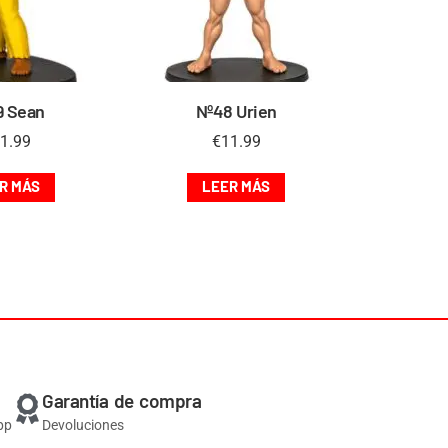
9 Sean
Nº48 Urien
1.99
€
11.99
R MÁS
LEER MÁS
Garantía de compra
pp
Devoluciones