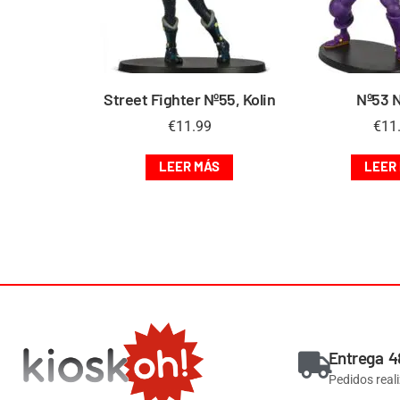
Street Fighter Nº55, Kolin
Nº53 
€
11.99
€
11
LEER MÁS
LEER
Entrega 4
Pedidos real