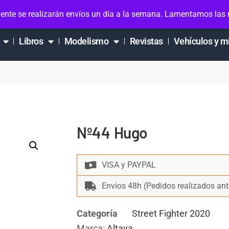
ta
ente se realizarán envíos un día a la semana. Lamentamos las
Libros
Modelismo
Revistas
Vehículos y m
Nº44 Hugo
VISA y PAYPAL
Envíos 48h (Pedidos realizados ant
Categoría
Street Fighter 2020
Marca:
Altaya