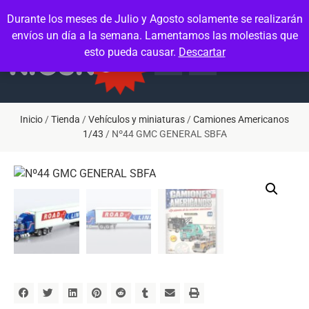
Contacto
Mi cuenta
Durante los meses de Julio y Agosto solamente se realizarán
envíos un día a la semana. Lamentamos las molestias que
esto pueda causar.
Descartar
Inicio
/
Tienda
/
Vehículos y miniaturas
/
Camiones Americanos
1/43
/ Nº44 GMC GENERAL SBFA