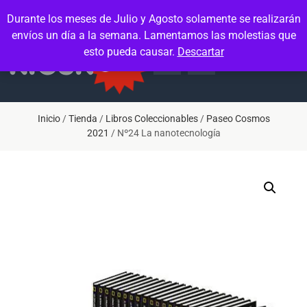
Contacto
Mi cuenta
Durante los meses de Julio y Agosto solamente se realizarán
envíos un día a la semana. Lamentamos las molestias que
esto pueda causar.
Descartar
Inicio
/
Tienda
/
Libros Coleccionables
/
Paseo Cosmos
2021
/ Nº24 La nanotecnología