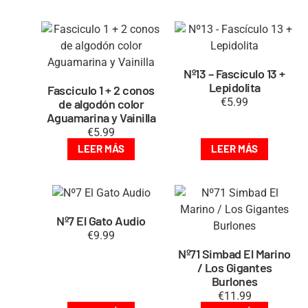
Nº13 – Fascículo 13 +
Lepidolita
Fasciculo 1 + 2 conos
€
5.99
de algodón color
Aguamarina y Vainilla
€
5.99
LEER MÁS
LEER MÁS
Nº7 El Gato Audio
€
9.99
Nº71 Simbad El Marino
/ Los Gigantes
Burlones
€
11.99