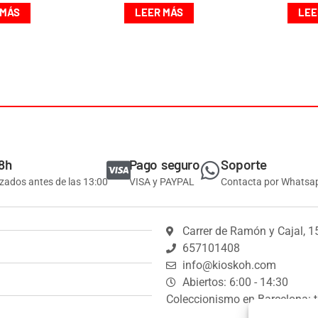
 MÁS
LEER MÁS
LEE
8h
Pago seguro
Soporte
izados antes de las 13:00
VISA y PAYPAL
Contacta por Whatsa
Carrer de Ramón y Cajal, 1
657101408
info@kioskoh.com
Abiertos: 6:00 - 14:30
Coleccionismo en Barcelona: t