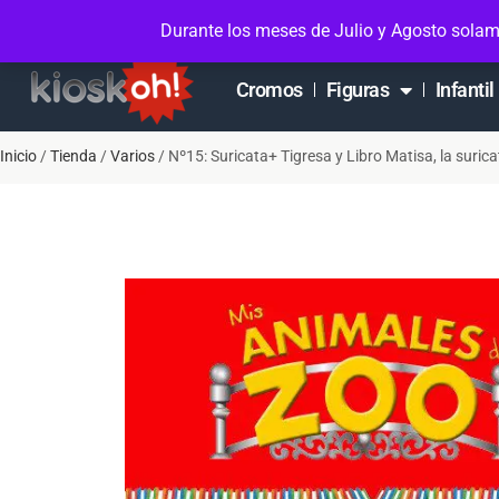
Soporte en Whatsapp
Contacto
Mi cuen
Durante los meses de Julio y Agosto solam
Cromos
Figuras
Infantil
Inicio
/
Tienda
/
Varios
/ Nº15: Suricata+ Tigresa y Libro Matisa, la surica