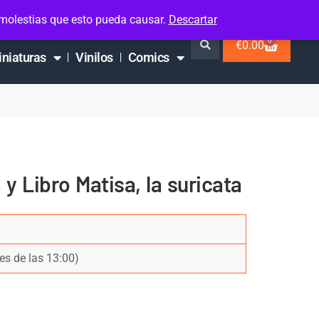
 molestias que esto pueda causar.
Descartar
0
€
0.00
iniaturas
Vinilos
Comics
 y Libro Matisa, la suricata
es de las 13:00)