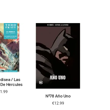
disea / Las
 De Hércules
1.99
Nº78 Año Uno
€
12.99