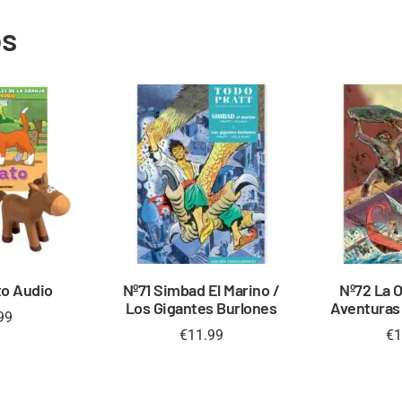
os
to Audio
Nº71 Simbad El Marino /
Nº72 La O
Los Gigantes Burlones
Aventuras
99
€
11.99
€
1