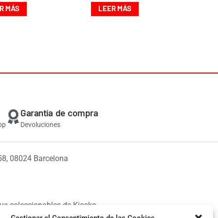
R MÁS
LEER MÁS
Garantía de compra
pp
Devoluciones
58, 08024 Barcelona
us coleccionables de Kiosko.