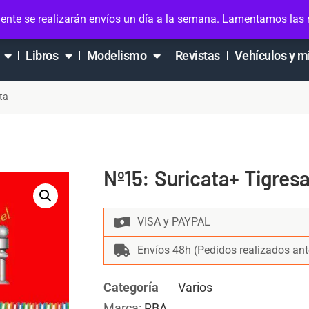
ta
ente se realizarán envíos un día a la semana. Lamentamos las
Libros
Modelismo
Revistas
Vehículos y m
ta
Nº15: Suricata+ Tigresa
VISA y PAYPAL
Envíos 48h (Pedidos realizados ant
Categoría
Varios
Marca:
RBA