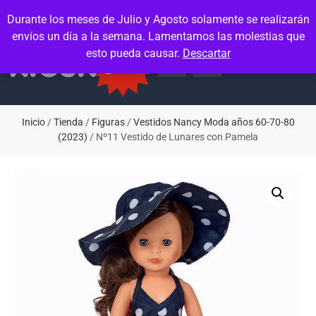
Contacto
Mi cuenta
Durante los meses de Julio y Agosto solamente se realizarán
envíos un día a la semana. Lamentamos las molestias que
esto pueda causar.
Descartar
Inicio
/
Tienda
/
Figuras
/
Vestidos Nancy Moda años 60-70-80
(2023)
/ Nº11 Vestido de Lunares con Pamela