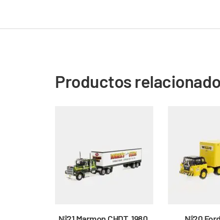
Productos relacionad
Nº21 Marmon CHDT, 1980,
Nº20 Ford