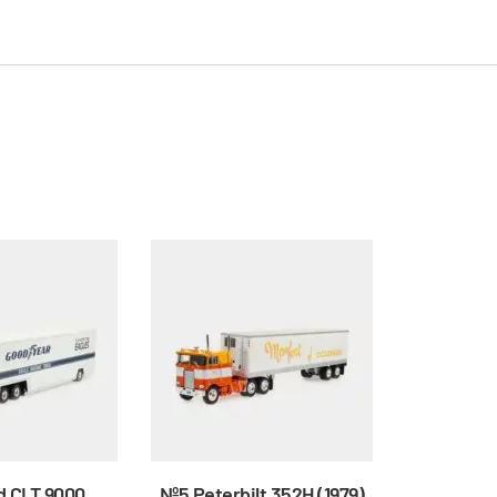
d CLT 9000
Nº5 Peterbilt 352H (1979)