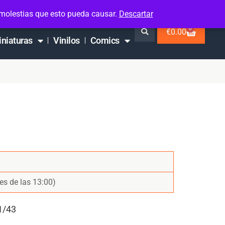
 molestias que esto pueda causar.
Descartar
0
€
0.00
iniaturas
Vinilos
Comics
es de las 13:00)
1/43