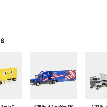
os
 Serie C
Nº16 Ford AeroMax 120
Nº13 For