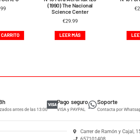
(1990) The Nacional
.99
€
2
Science Center
€
29.99
 CARRITO
LEER MÁS
LEE
8h
Pago seguro
Soporte
izados antes de las 13:00
VISA y PAYPAL
Contacta por Whatsa
Carrer de Ramón y Cajal, 1
657101408