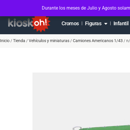
Soporte en Whatsapp
Contacto
Mi cuen
Durante los meses de Julio y Agosto solam
Cromos
Figuras
Infantil
Inicio
/
Tienda
/
Vehículos y miniaturas
/
Camiones Americanos 1/43
/ n