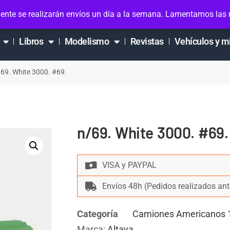
ta
ente se realizarán envíos un día a la semana. Lamentamos las
Libros
Modelismo
Revistas
Vehículos y m
/69. White 3000. #69.
n/69. White 3000. #69.
VISA y PAYPAL
Envíos 48h (Pedidos realizados ant
Categoría
Camiones Americanos 
Marca:
Altaya