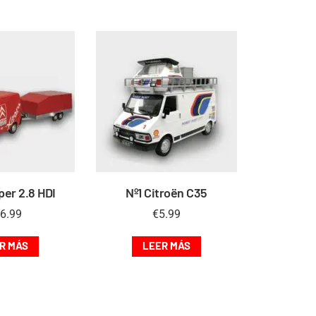
er 2.8 HDI
Nº1 Citroën C35
6.99
€
5.99
R MÁS
LEER MÁS