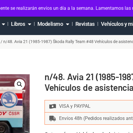
ta
ente se realizarán envíos un día a la semana. Lamentamos las
Libros
Modelismo
Revistas
Vehículos y m
/ n/48. Avia 21 (1985-1987) Škoda Rally Team #48 Vehículos de asistenci
n/48. Avia 21 (1985-19
Vehículos de asistencia
VISA y PAYPAL
Envíos 48h (Pedidos realizados ant