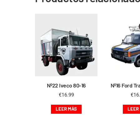
Nº22 Iveco 80-16
Nº16 Ford Tra
€
16.99
€
16
LEER MÁS
LEER