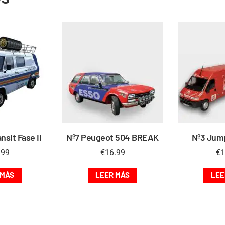
nsit Fase II
Nº7 Peugeot 504 BREAK
Nº3 Jump
.99
€
16.99
€
1
 MÁS
LEER MÁS
LEE