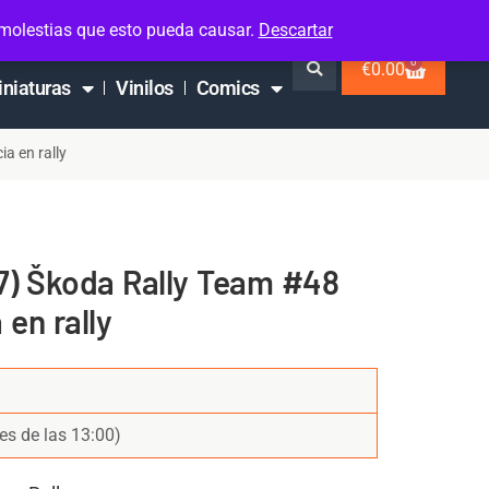
 molestias que esto pueda causar.
Descartar
0
€
0.00
iniaturas
Vinilos
Comics
a en rally
87) Škoda Rally Team #48
 en rally
es de las 13:00)