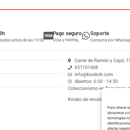
8h
Pago seguro
Soporte
izados antes de las 13:00
VISA y PAYPAL
Contacta por Whatsa
Carrer de Ramón y Cajal, 1
657101408
info@kioskoh.com
Abiertos: 6:00 - 14:30
Coleccionismo en Barcelona: t
Kiosko de revistas y prensa.
Para ofrecer l
almacenar y/o 
tecnologías n
identificacion
afectar negati