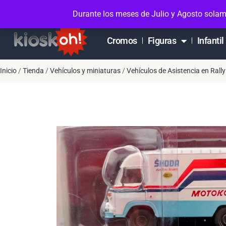
Soporte en Whatsapp
Contacto
Mi cuen
Durante los meses de Julio y Agosto solam
Cromos
Figuras
Infantil
Inicio
/
Tienda
/
Vehículos y miniaturas
/
Vehículos de Asistencia en Rally