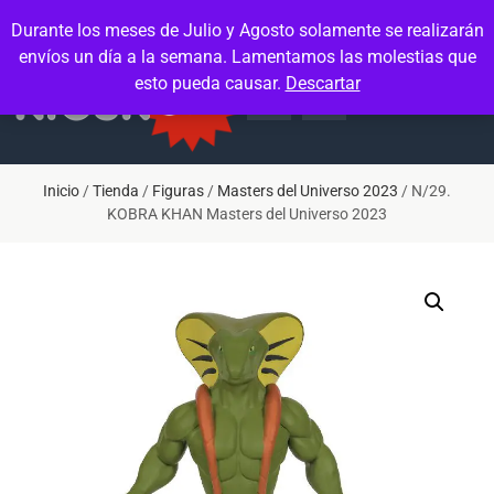
Contacto
Mi cuenta
Durante los meses de Julio y Agosto solamente se realizarán
envíos un día a la semana. Lamentamos las molestias que
esto pueda causar.
Descartar
Inicio
/
Tienda
/
Figuras
/
Masters del Universo 2023
/ N/29.
KOBRA KHAN Masters del Universo 2023