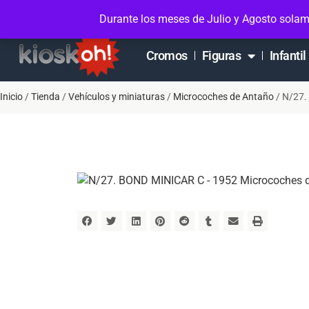
Soporte en Whatsapp
Contacto
Mi cuen
Durante los meses de Julio y Agosto solam
Cromos
Figuras
Infantil
Inicio
/
Tienda
/
Vehículos y miniaturas
/
Microcoches de Antaño
/ N/27.