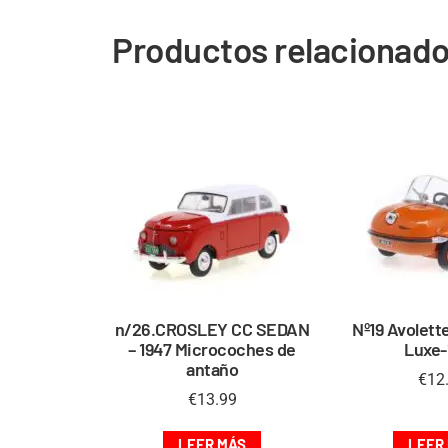
Productos relacionad
n/26.CROSLEY CC SEDAN
Nº19 Avolett
– 1947 Microcoches de
Luxe-
antaño
€
12
€
13.99
LEER MÁS
LEER