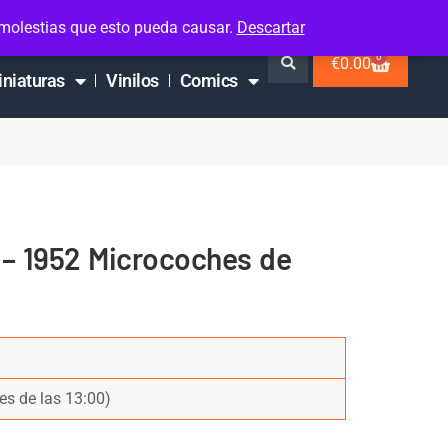
 molestias que esto pueda causar.
Descartar
0
€
0.00
iniaturas
Vinilos
Comics
– 1952 Microcoches de
es de las 13:00)