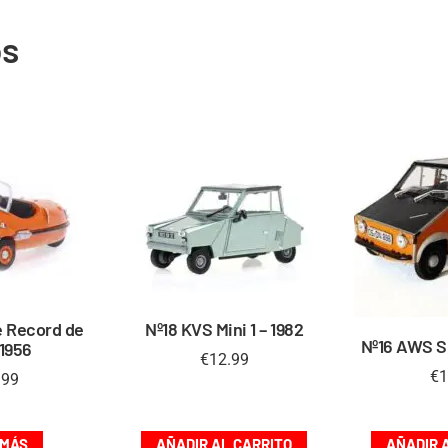
os
e Record de
Nº18 KVS Mini 1 – 1982
Nº16 AWS S
1956
€
12.99
€
1
.99
 MÁS
AÑADIR AL CARRITO
AÑADIR 