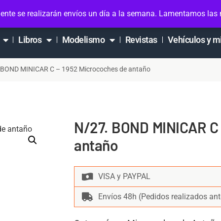
ta
ente se realizarán envíos un día a la semana. Lamentamos las
Libros
Modelismo
Revistas
Vehículos y m
 BOND MINICAR C – 1952 Microcoches de antaño
N/27. BOND MINICAR C 
antaño
VISA y PAYPAL
Envíos 48h (Pedidos realizados ant