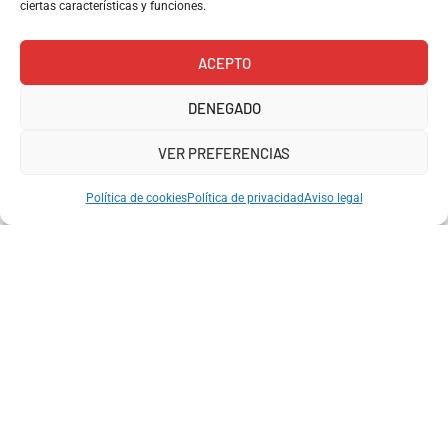
ciertas características y funciones.
ACEPTO
DENEGADO
Entrega 48h
Pago
Soporte
Garantía de
seguro
compra
Pedidos realizados
Contacta por
VER PREFERENCIAS
VISA y
Devoluciones
antes de las 13:00
Whatsapp
PAYPAL
Política de cookies
Política de privacidad
Aviso legal
Aviso legal
Carrer de Ramón y
Cajal, 158, 08024
Política de privacidad
Barcelona
657101408
Política de envíos y
info@kioskoh.com
devoluciones
Abiertos: 6:00 -
14:30
Política de cookies (UE)
Coleccionismo en
Barcelona: tus