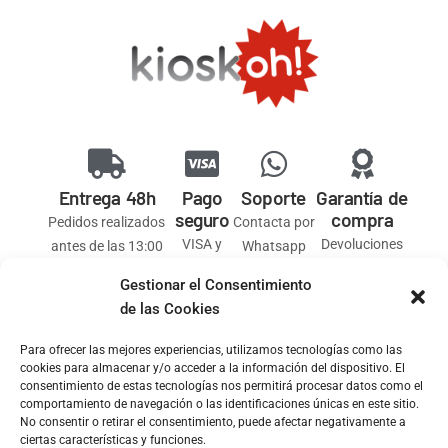
Entrega 48h
Pago
Soporte
Garantía de
seguro
compra
Pedidos realizados
Contacta por
VISA y
Devoluciones
antes de las 13:00
Whatsapp
PAYPAL
Gestionar el Consentimiento
de las Cookies
Aviso legal
Carrer de Ramón y
Cajal, 158, 08024
Para ofrecer las mejores experiencias, utilizamos tecnologías como las
cookies para almacenar y/o acceder a la información del dispositivo. El
Política de privacidad
Barcelona
consentimiento de estas tecnologías nos permitirá procesar datos como el
657101408
comportamiento de navegación o las identificaciones únicas en este sitio.
Política de envíos y
info@kioskoh.com
No consentir o retirar el consentimiento, puede afectar negativamente a
devoluciones
ciertas características y funciones.
Abiertos: 6:00 -