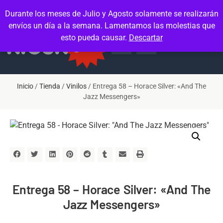
Contacto
Mi cuenta
Durante los meses de Julio y Agosto solamente se realizarán
envíos un día a la semana. Lamentamos las molestias que
esto pueda causar.
Descartar
Inicio
/
Tienda
/
Vinilos
/ Entrega 58 – Horace Silver: «And The
Jazz Messengers»
Entrega 58 – Horace Silver: «And The
Jazz Messengers»