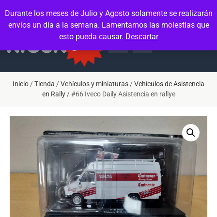
Contacto
Mi cuenta
Durante los meses de Julio y Agosto solamente se realizarán
envíos un día a la semana. Lamentamos las molestias que
esto pueda causar.
Descartar
Inicio
/
Tienda
/
Vehículos y miniaturas
/
Vehículos de Asistencia
en Rally
/ #66 Iveco Daily Asistencia en rallye