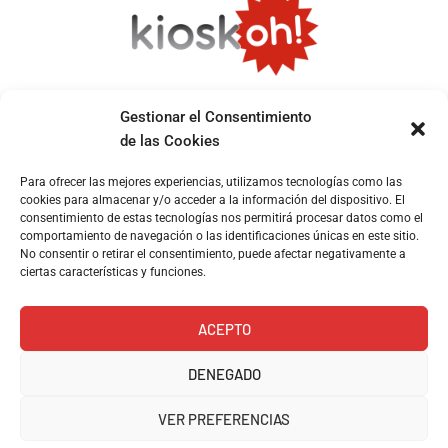
Gestionar el Consentimiento
de las Cookies
Entrega 48h
Pago
Soporte
Garantía de
Para ofrecer las mejores experiencias, utilizamos tecnologías como las
seguro
compra
Pedidos realizados
Contacta por
cookies para almacenar y/o acceder a la información del dispositivo. El
VISA y
Devoluciones
antes de las 13:00
Whatsapp
consentimiento de estas tecnologías nos permitirá procesar datos como el
PAYPAL
comportamiento de navegación o las identificaciones únicas en este sitio.
No consentir o retirar el consentimiento, puede afectar negativamente a
ciertas características y funciones.
Aviso legal
Carrer de Ramón y
Cajal, 158, 08024
ACEPTO
Política de privacidad
Barcelona
657101408
DENEGADO
Política de envíos y
info@kioskoh.com
devoluciones
Abiertos: 6:00 -
VER PREFERENCIAS
14:30