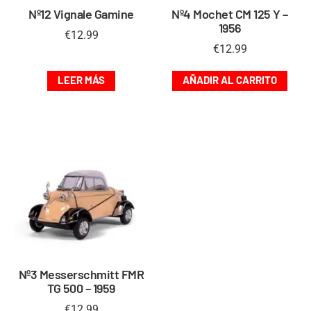
Nº12 Vignale Gamine
Nº4 Mochet CM 125 Y –
1956
€
12.99
€
12.99
LEER MÁS
AÑADIR AL CARRITO
Nº3 Messerschmitt FMR
TG 500 – 1959
€
12.99