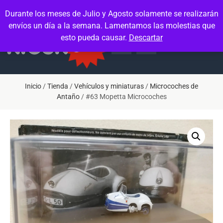
Contacto
Mi cuenta
Durante los meses de Julio y Agosto solamente se realizarán
envíos un día a la semana. Lamentamos las molestias que
esto pueda causar.
Descartar
Inicio
/
Tienda
/
Vehículos y miniaturas
/
Microcoches de
Antaño
/ #63 Mopetta Microcoches