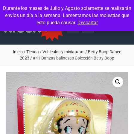
Contacto
Mi cuenta
Durante los meses de Julio y Agosto solamente se realizarán
envíos un día a la semana. Lamentamos las molestias que
esto pueda causar.
Descartar
Inicio
/
Tienda
/
Vehículos y miniaturas
/
Betty Boop Dance
2023
/ #41 Danzas balinesas Colección Betty Boop