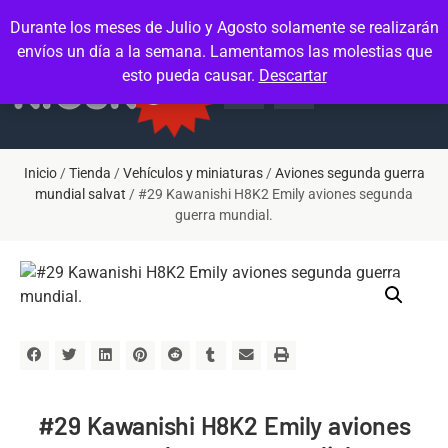
Contacto
Mi cuenta
Durante los meses de Julio y Agosto solamente se realizarán
envíos un día a la semana. Lamentamos las molestias que
esto pueda causar.
Descartar
Inicio
/
Tienda
/
Vehículos y miniaturas
/
Aviones segunda guerra
mundial salvat
/ #29 Kawanishi H8K2 Emily aviones segunda
guerra mundial.
#29 Kawanishi H8K2 Emily aviones