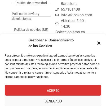
Política de privacidad
Barcelona
657101408
Política de envíos y
info@kioskoh.com
devoluciones
Abiertos: 6:00 -
14:30
Política de cookies (UE)
Coleccionismo en
Barcelona: tus
Gestionar el Consentimiento
coleccionables de
de las Cookies
Kiosko.
Para ofrecer las mejores experiencias, utilizamos tecnologías como las
Kiosko de revistas y
cookies para almacenar y/o acceder a la información del dispositivo. El
prensa.
consentimiento de estas tecnologías nos permitirá procesar datos como el
comportamiento de navegación o las identificaciones únicas en este sitio.
No consentir o retirar el consentimiento, puede afectar negativamente a
ciertas características y funciones.
ACEPTO
© Copyright 2024, Kioskoh!
DENEGADO