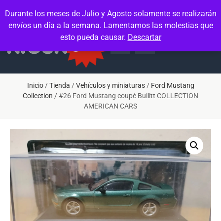
Contacto
Mi cuenta
Durante los meses de Julio y Agosto solamente se realizarán
envíos un día a la semana. Lamentamos las molestias que
esto pueda causar.
Descartar
Inicio
/
Tienda
/
Vehículos y miniaturas
/
Ford Mustang
Collection
/ #26 Ford Mustang coupé Bullitt COLLECTION
AMERICAN CARS