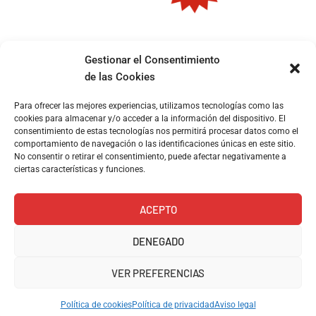
Gestionar el Consentimiento
Entrega 48h
Pago
Soporte
Garantía de
de las Cookies
seguro
compra
Pedidos realizados
Contacta por
Para ofrecer las mejores experiencias, utilizamos tecnologías como las
VISA y
Devoluciones
antes de las 13:00
Whatsapp
cookies para almacenar y/o acceder a la información del dispositivo. El
PAYPAL
consentimiento de estas tecnologías nos permitirá procesar datos como el
comportamiento de navegación o las identificaciones únicas en este sitio.
No consentir o retirar el consentimiento, puede afectar negativamente a
Aviso legal
Carrer de Ramón y
ciertas características y funciones.
Cajal, 158, 08024
Política de privacidad
Barcelona
ACEPTO
657101408
Política de envíos y
info@kioskoh.com
DENEGADO
devoluciones
Abiertos: 6:00 -
14:30
VER PREFERENCIAS
Política de cookies (UE)
Coleccionismo en
Barcelona: tus
Política de cookies
Política de privacidad
Aviso legal