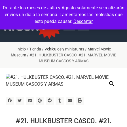
Contacto
Mi cuenta
Durante los meses de Julio y Agosto solamente se realizarán
envíos un día a la semana. Lamentamos las molestias que
esto pueda causar.
Descartar
Inicio
/
Tienda
/
Vehículos y miniaturas
/
Marvel Movie
Museum
/ #21. HULKBUSTER CASCO. #21. MARVEL MOVIE
MUSEUM CASCOS Y ARMAS
#21. HULKBUSTER CASCO. #21.