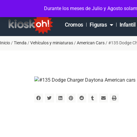
Soporte en Whatsapp
Contacto
Mi cuen
Durante los meses de Julio y Agosto solam
Cromos
Figuras
Infantil
Inicio
/
Tienda
/
Vehículos y miniaturas
/
American Cars
/ #135 Dodge Ch