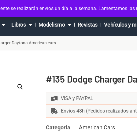
ta
ente se realizarán envíos un día a la semana. Lamentamos las
Libros
Modelismo
Revistas
Vehículos y m
arger Daytona American cars
#135 Dodge Charger Da
VISA y PAYPAL
Envíos 48h (Pedidos realizados ant
Categoría
American Cars