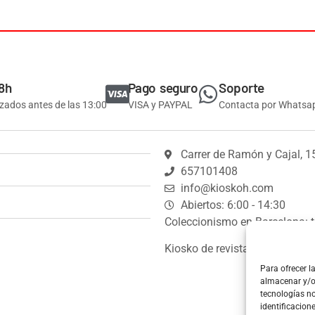
8h
Pago seguro
Soporte
izados antes de las 13:00
VISA y PAYPAL
Contacta por Whatsa
Carrer de Ramón y Cajal, 1
657101408
info@kioskoh.com
Abiertos: 6:00 - 14:30
Coleccionismo en Barcelona: t
Kiosko de revistas y prensa.
Para ofrecer l
almacenar y/o 
tecnologías n
identificacion