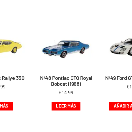
 Rallye 350
Nº48 Pontiac GTO Royal
Nº49 Ford G
Bobcat (1968)
.99
€
1
€
14.99
 MÁS
LEER MÁS
AÑADIR 