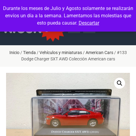
Contacto
Mi cuenta
Durante los meses de Julio y Agosto solamente se realizarán
envíos un día a la semana. Lamentamos las molestias que
esto pueda causar.
Descartar
Inicio
/
Tienda
/
Vehículos y miniaturas
/
American Cars
/ #133
Dodge Charger SXT AWD Colección American cars