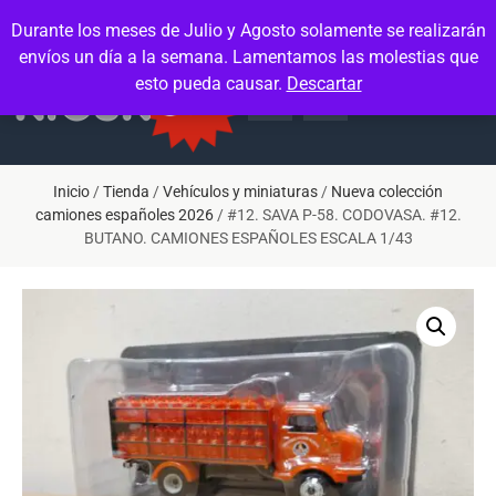
Contacto
Mi cuenta
Durante los meses de Julio y Agosto solamente se realizarán
envíos un día a la semana. Lamentamos las molestias que
esto pueda causar.
Descartar
Inicio
/
Tienda
/
Vehículos y miniaturas
/
Nueva colección
camiones españoles 2026
/ #12. SAVA P-58. CODOVASA. #12.
BUTANO. CAMIONES ESPAÑOLES ESCALA 1/43