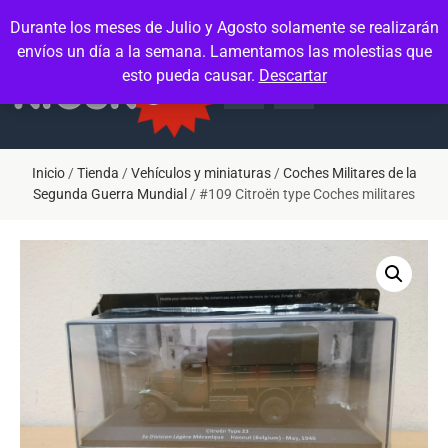
Contacto
Mi cuenta
Durante los meses de Julio y Agosto solamente se realizarán
envíos un día a la semana. Lamentamos las molestias que
esto pueda causar.
Descartar
Inicio
/
Tienda
/
Vehículos y miniaturas
/
Coches Militares de la
Segunda Guerra Mundial
/ #109 Citroën type Coches militares