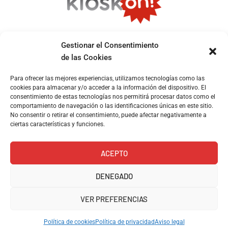
Gestionar el Consentimiento
de las Cookies
Entrega 48h
Pago
Soporte
Garantía de
Para ofrecer las mejores experiencias, utilizamos tecnologías como las
seguro
compra
Pedidos realizados
Contacta por
cookies para almacenar y/o acceder a la información del dispositivo. El
VISA y
Devoluciones
antes de las 13:00
Whatsapp
consentimiento de estas tecnologías nos permitirá procesar datos como el
PAYPAL
comportamiento de navegación o las identificaciones únicas en este sitio.
No consentir o retirar el consentimiento, puede afectar negativamente a
ciertas características y funciones.
Aviso legal
Carrer de Ramón y
Cajal, 158, 08024
ACEPTO
Política de privacidad
Barcelona
657101408
DENEGADO
Política de envíos y
info@kioskoh.com
devoluciones
Abiertos: 6:00 -
VER PREFERENCIAS
14:30
Política de cookies (UE)
Coleccionismo en
Política de cookies
Política de privacidad
Aviso legal