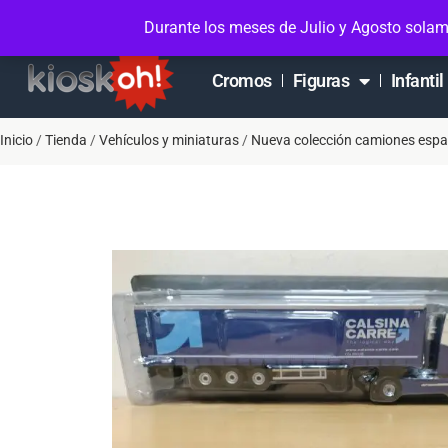
Soporte en Whatsapp
Contacto
Mi cuen
Durante los meses de Julio y Agosto solam
Cromos
Figuras
Infantil
Inicio
/
Tienda
/
Vehículos y miniaturas
/
Nueva colección camiones esp