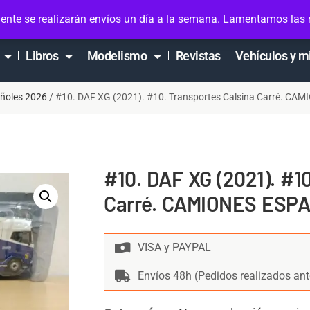
ta
ente se realizarán envíos un día a la semana. Lamentamos las
Libros
Modelismo
Revistas
Vehículos y m
añoles 2026
/ #10. DAF XG (2021). #10. Transportes Calsina Carré. C
#10. DAF XG (2021). #1
Carré. CAMIONES ESPA
VISA y PAYPAL
Envíos 48h (Pedidos realizados ant