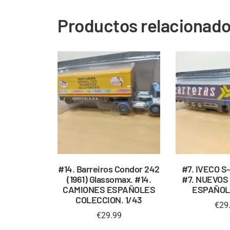
Productos relacionad
#14. Barreiros Condor 242
#7. IVECO S
(1961) Glassomax. #14.
#7. NUEVOS
CAMIONES ESPAÑOLES
ESPAÑOLE
COLECCION. 1/43
€
29
€
29.99