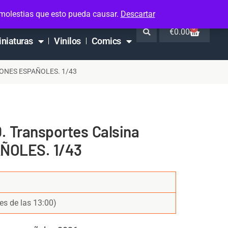
 molestias que esto pueda causar.
Descartar
0
€
0.00
iniaturas
Vinilos
Comics
AMIONES ESPAÑOLES. 1/43
0. Transportes Calsina
ÑOLES. 1/43
es de las 13:00)