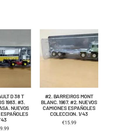
ULT D 38 T
#2. BARREIROS MONT
S 1983. #3.
BLANC. 1967. #2. NUEVOS
ASA. NUEVOS
CAMIONES ESPAÑOLES
 ESPAÑOLES
COLECCION. 1/43
/43
€
15.99
9.99