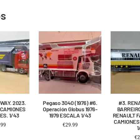
os
-WAY. 2023.
Pegaso 3040 (1976) #6.
#3. RENA
 CAMIONES
Operación Globus 1976-
BARREIRO
S. 1/43
1979 ESCALA 1/43
RENAULT F
CAMIONES
.99
€
29.99
1
€
2